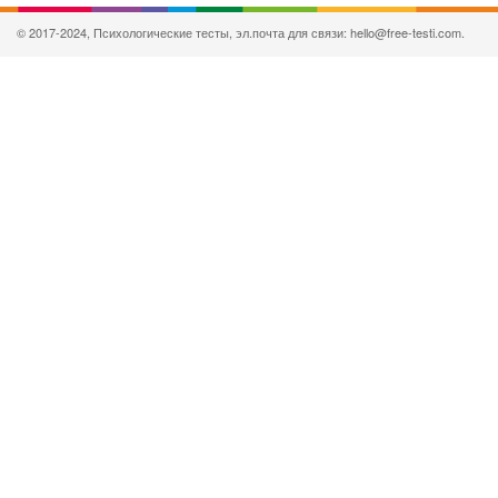
© 2017-2024, Психологические тесты, эл.почта для связи: hello@free-testi.com.