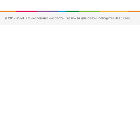
© 2017-2024, Психологические тесты, эл.почта для связи: hello@free-testi.com.