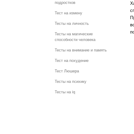
подростков
Х
с
Тест на измену
П
Тесты на личность
в
п
Тесты на магические
способности человека
Тесты на внимание и память
Тест на похудение
Тест Люшера
Тесты на психику
Тесты на iq