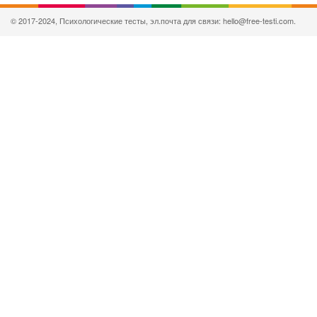
© 2017-2024, Психологические тесты, эл.почта для связи: hello@free-testi.com.