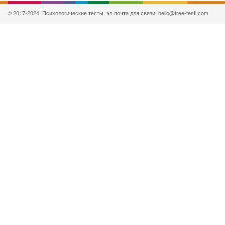
© 2017-2024, Психологические тесты, эл.почта для связи: hello@free-testi.com.