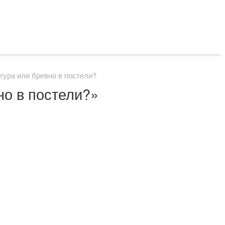
тура или бревно в постели?
но в постели?»