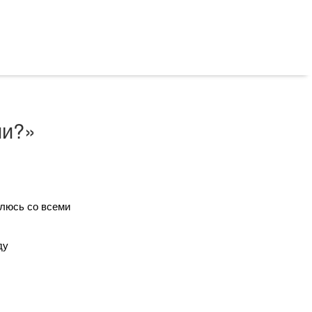
ии?»
люсь со всеми
ду