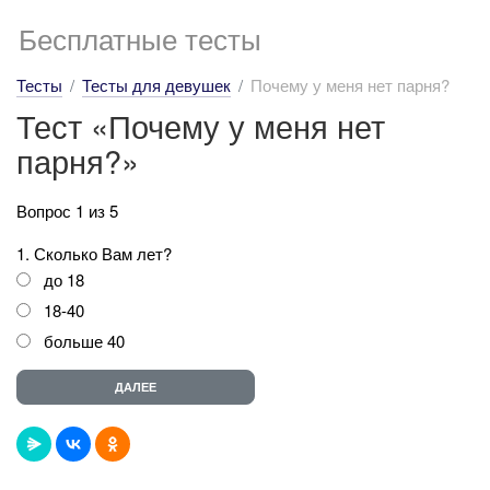
Бесплатные тесты
Тесты
Тесты для девушек
Почему у меня нет парня?
Тест «Почему у меня нет
парня?»
Вопрос 1 из 5
1. Сколько Вам лет?
до 18
18-40
больше 40