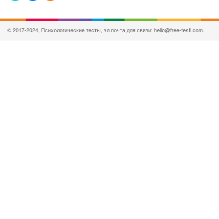
© 2017-2024, Психологические тесты, эл.почта для связи: hello@free-testi.com.