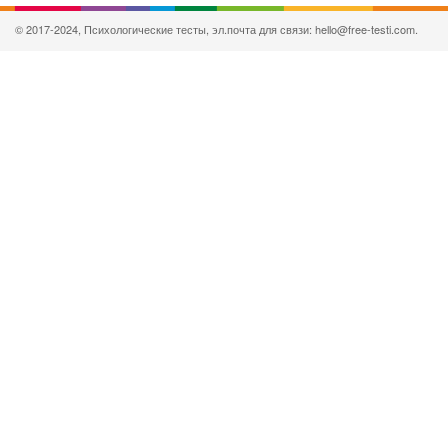
© 2017-2024, Психологические тесты, эл.почта для связи: hello@free-testi.com.