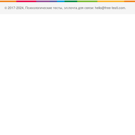
© 2017-2024, Психологические тесты, эл.почта для связи: hello@free-testi.com.