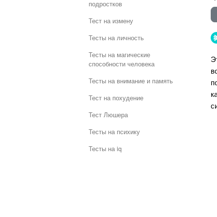
подростков
Тест на измену
Тесты на личность
Тесты на магические
Э
способности человека
в
Тесты на внимание и память
п
к
Тест на похудение
с
Тест Люшера
Тесты на психику
Тесты на iq