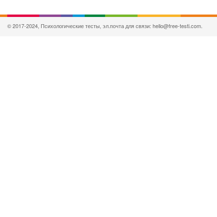
© 2017-2024, Психологические тесты, эл.почта для связи: hello@free-testi.com.