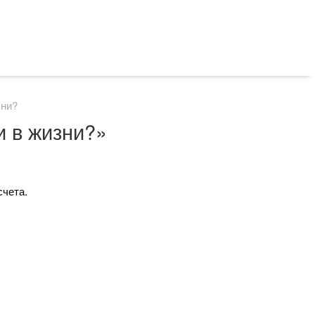
зни?
и в жизни?»
счета.