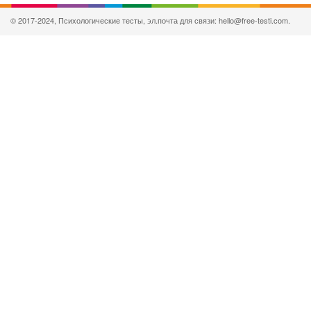
© 2017-2024, Психологические тесты, эл.почта для связи: hello@free-testi.com.