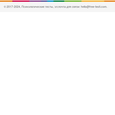
© 2017-2024, Психологические тесты, эл.почта для связи: hello@free-testi.com.