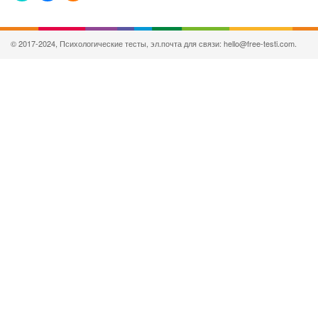
© 2017-2024, Психологические тесты, эл.почта для связи: hello@free-testi.com.