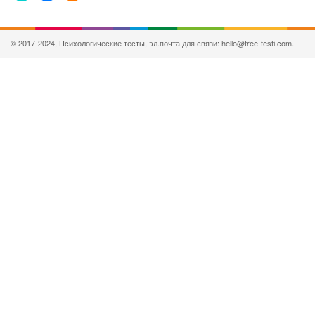
© 2017-2024, Психологические тесты, эл.почта для связи: hello@free-testi.com.