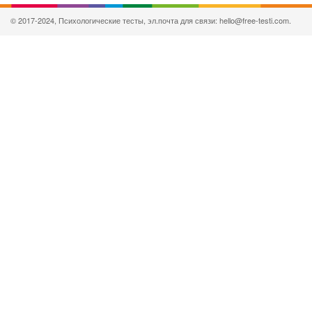
© 2017-2024, Психологические тесты, эл.почта для связи: hello@free-testi.com.