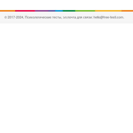
© 2017-2024, Психологические тесты, эл.почта для связи: hello@free-testi.com.