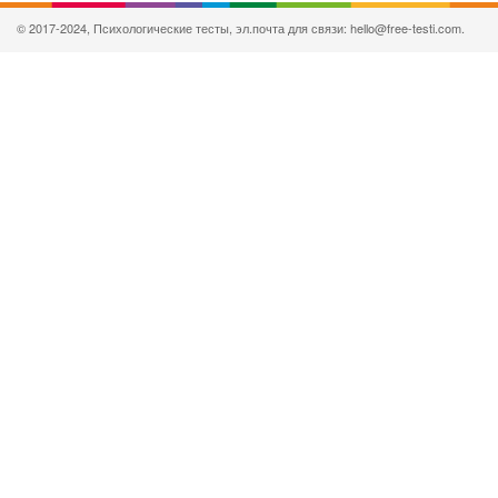
© 2017-2024, Психологические тесты, эл.почта для связи: hello@free-testi.com.