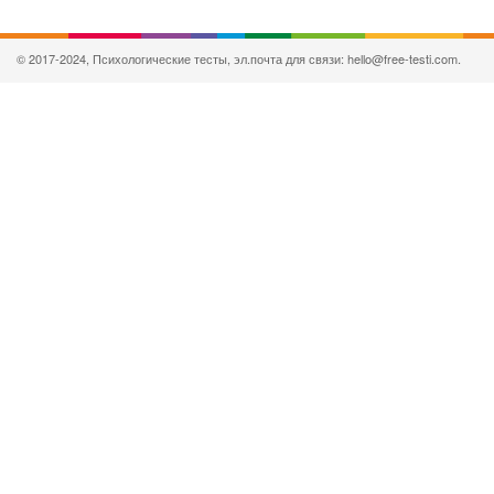
© 2017-2024, Психологические тесты, эл.почта для связи: hello@free-testi.com.