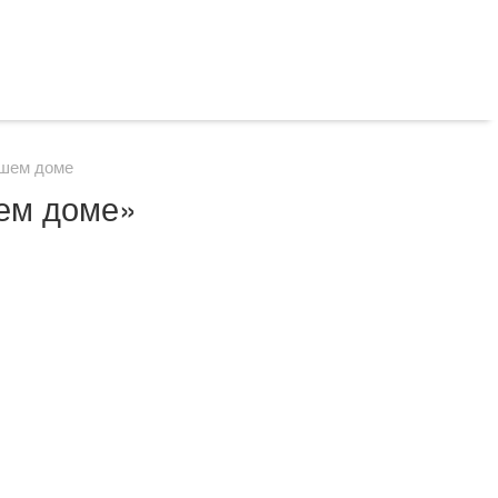
ашем доме
шем доме»