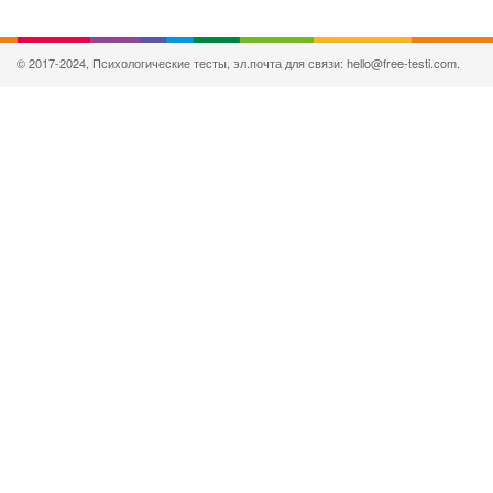
© 2017-2024, Психологические тесты, эл.почта для связи: hello@free-testi.com.