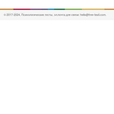
© 2017-2024, Психологические тесты, эл.почта для связи: hello@free-testi.com.