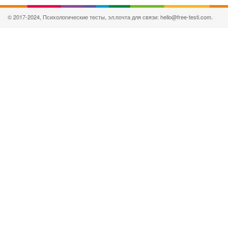
© 2017-2024, Психологические тесты, эл.почта для связи: hello@free-testi.com.