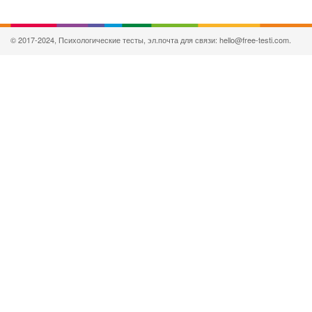
© 2017-2024, Психологические тесты, эл.почта для связи: hello@free-testi.com.