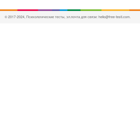
© 2017-2024, Психологические тесты, эл.почта для связи: hello@free-testi.com.