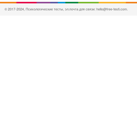
© 2017-2024, Психологические тесты, эл.почта для связи: hello@free-testi.com.