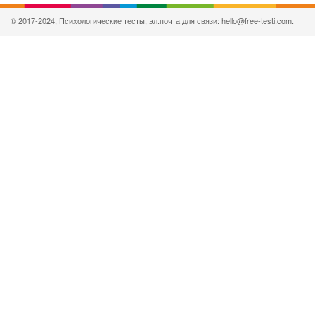
© 2017-2024, Психологические тесты, эл.почта для связи: hello@free-testi.com.