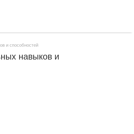
ов и способностей
ьных навыков и
?