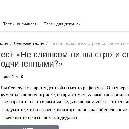
Тесты на личность
Тесты для девушек
есты
Деловые тесты
Не слишком ли вы строги со своими п
Тест «Не слишком ли вы строги с
подчиненными?»
опрос 1 из 8
. Вы беседуете с претенденткой на место референта. Она увере
окументы в полном порядке, но при этом ее маникюр оставляет ж
не обратите на это внимания: ведь на первом месте професс
подумаете, что она слишком поторопилась на собеседование
вычеркнете ее из списка кандидатов