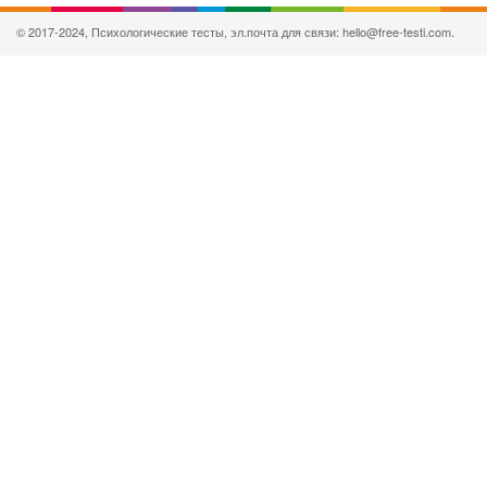
© 2017-2024, Психологические тесты, эл.почта для связи: hello@free-testi.com.