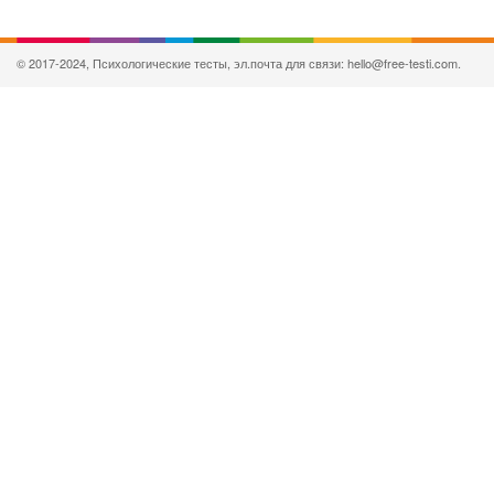
© 2017-2024, Психологические тесты, эл.почта для связи: hello@free-testi.com.