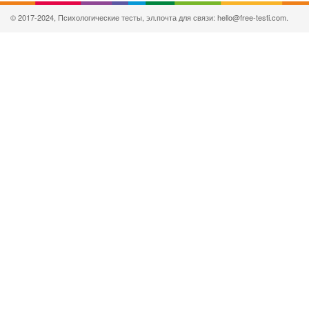
© 2017-2024, Психологические тесты, эл.почта для связи: hello@free-testi.com.