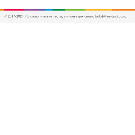
© 2017-2024, Психологические тесты, эл.почта для связи: hello@free-testi.com.