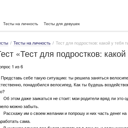
Тесты на личность
Тесты для девушек
есты
Тесты на личность
Тест для подростков: какой у тебя 
Тест «Тест для подростков: какой
опрос 1 из 6
. Представь себе такую ситуацию: ты решила заняться велосипе
стественно, понадобился велосипед. Как ты будешь воздейство
го?
Об этом даже заикаться не стоит: мои родители вряд ли это од
мело можно забыть.
Расскажу им о своем желании и попрошу и них часть денег н
аработать сама.
В худшем случае все будет упираться в деньги, и если нужная