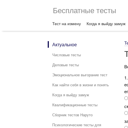
Бесплатные тесты
Тест на измену
Когда я выйду замуж
Т
Актуальное
Числовые тесты
Деловые тесты
В
Эмоциональное выгорание тест
1
е
Как найти себя в жизни и понять
е
Когда я выйду замуж
Квалификационные тесты
с
Сборник тестов Наруто
з
Психологические тесты для