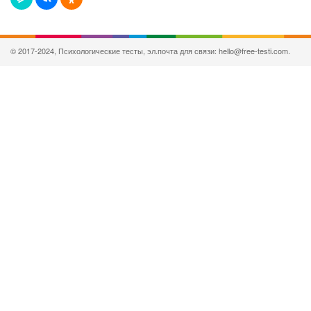
© 2017-2024, Психологические тесты, эл.почта для связи: hello@free-testi.com.