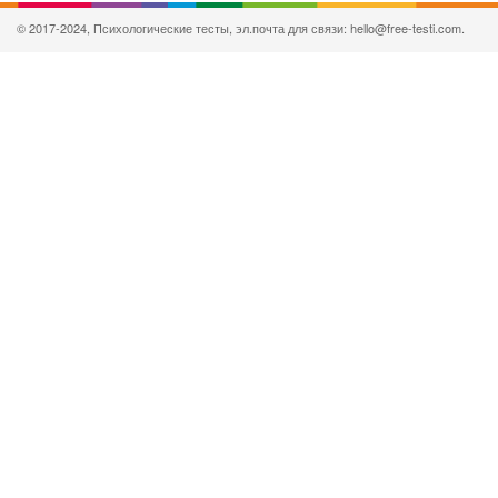
© 2017-2024, Психологические тесты, эл.почта для связи: hello@free-testi.com.