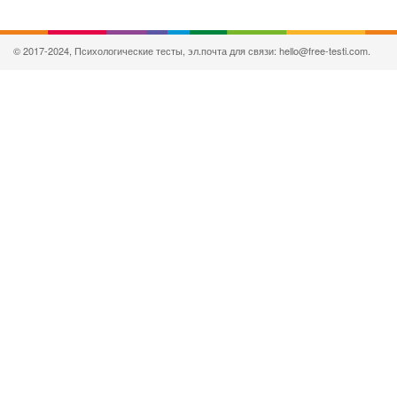
© 2017-2024, Психологические тесты, эл.почта для связи: hello@free-testi.com.