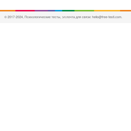
© 2017-2024, Психологические тесты, эл.почта для связи: hello@free-testi.com.