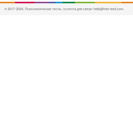
© 2017-2024, Психологические тесты, эл.почта для связи: hello@free-testi.com.