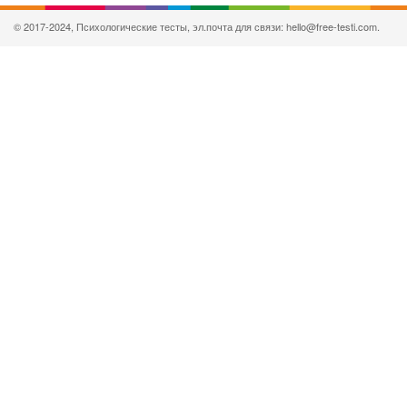
© 2017-2024, Психологические тесты, эл.почта для связи: hello@free-testi.com.