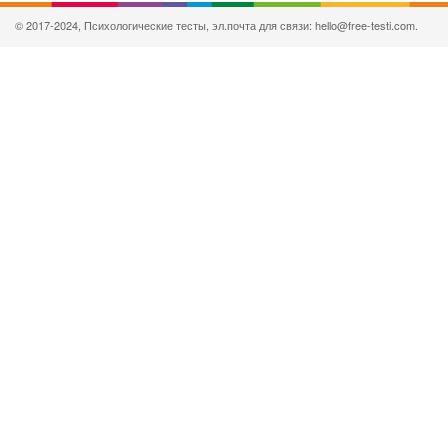
© 2017-2024, Психологические тесты, эл.почта для связи: hello@free-testi.com.