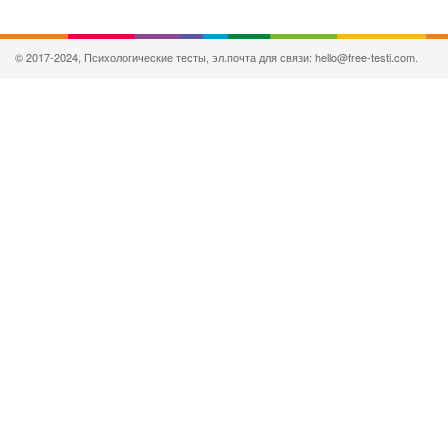
© 2017-2024, Психологические тесты, эл.почта для связи: hello@free-testi.com.