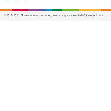
© 2017-2024, Психологические тесты, эл.почта для связи: hello@free-testi.com.