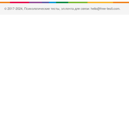
© 2017-2024, Психологические тесты, эл.почта для связи: hello@free-testi.com.