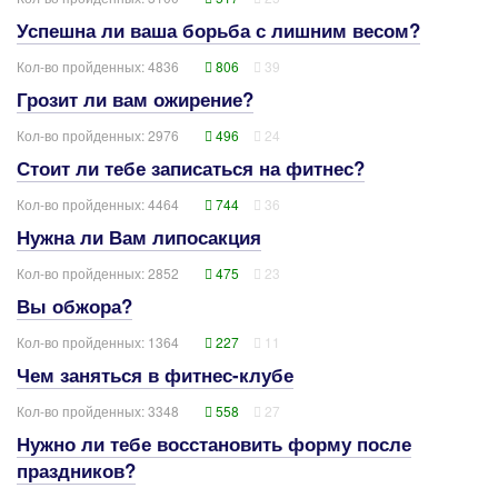
Успешна ли ваша борьба с лишним весом?
Кол-во пройденных: 4836
806
39
Грозит ли вам ожирение?
Кол-во пройденных: 2976
496
24
Стоит ли тебе записаться на фитнес?
Кол-во пройденных: 4464
744
36
Нужна ли Вам липосакция
Кол-во пройденных: 2852
475
23
Вы обжора?
Кол-во пройденных: 1364
227
11
Чем заняться в фитнес-клубе
Кол-во пройденных: 3348
558
27
Нужно ли тебе восстановить форму после
праздников?