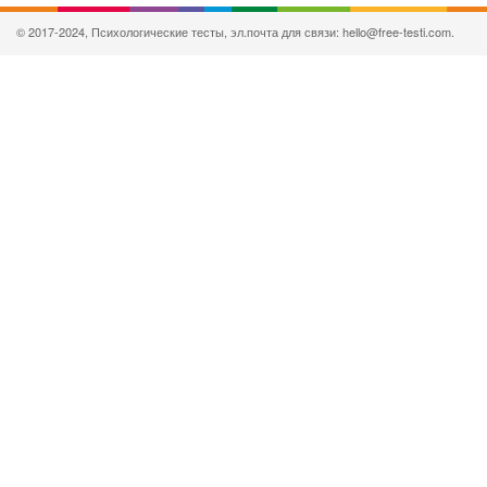
© 2017-2024, Психологические тесты, эл.почта для связи: hello@free-testi.com.