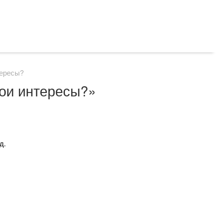
тересы?
вои интересы?»
д.